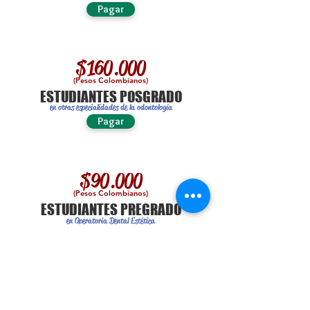
Pagar
$160.000
(Pesos Colombianos)
ESTUDIANTES POSGRADO
en otras especialidades de la odontología
Pagar
$90.000
(Pesos Colombianos)
ESTUDIANTES PREGRADO
en Operatoria Dental Estética
Pagar
Ten en cuenta que según tu categoría
de afiliación se te asignará la categoría