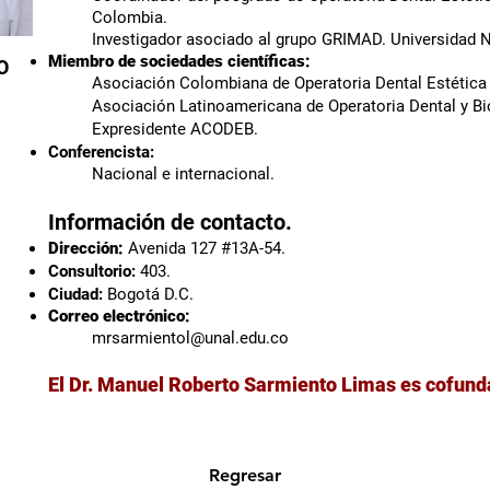
Colombia.
Investigador asociado al grupo GRIMAD. Universidad
N
Miembro de sociedades científicas:
O
Asociación Colombiana de Operatoria Dental Estética
Asociación Latinoamericana de Operatoria Dental y B
Expresidente ACODEB.
Conferencista:
Nacional e internacional.
Información de contacto.
Dirección:
Avenida 127 #13A-54.
Consultorio:
403.
Ciudad:
Bogotá D.C.
Correo electrónico:
mrsarmientol@unal.edu.co
El Dr. Manuel Roberto Sarmiento Limas es cofu
Regresar