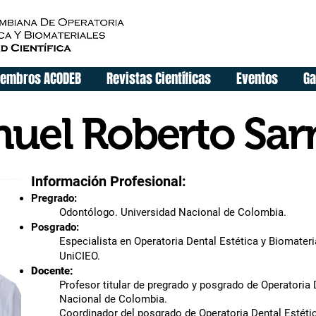
Da clic en las 3 líneas para ver el 
embros ACODEB
Revistas Científicas
Eventos
Ga
nuel Roberto Sa
Información Profesional:
Pregrado:
Odontólogo. Universidad Nacional de Colombia.
Posgrado:
Especialista en Operatoria Dental Estética y Biomateri
UniCIEO.
Docente:
Profesor titular de pregrado y posgrado de Operatoria 
Nacional de Colombia.
Coordinador del posgrado de Operatoria Dental Estéti